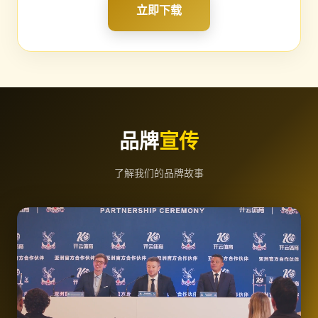
立即下载
品牌
宣传
了解我们的品牌故事