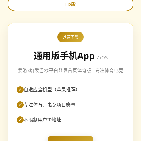
H5版
推荐下载
通用版手机App
/ iOS
爱游戏|爱游戏平台登录首页体育版 · 专注体育电竞
自适应全机型（苹果推荐）
专注体育、电竞项目赛事
不限制用户IP地址