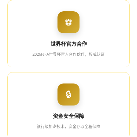
⚽
世界杯官方合作
2026FIFA世界杯官方合作伙伴，权威认证
🔒
资金安全保障
银行级加密技术，资金存取全程保障