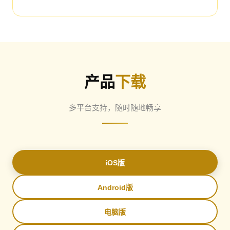
产品
下载
多平台支持，随时随地畅享
iOS版
Android版
电脑版